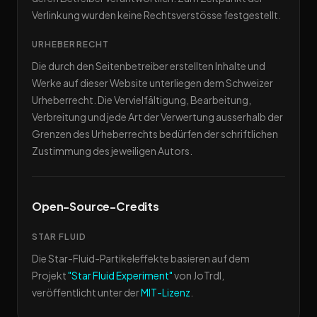
Verlinkung wurden keine Rechtsverstösse festgestellt.
URHEBERRECHT
Die durch den Seitenbetreiber erstellten Inhalte und
Werke auf dieser Website unterliegen dem Schweizer
Urheberrecht. Die Vervielfältigung, Bearbeitung,
Verbreitung und jede Art der Verwertung ausserhalb der
Grenzen des Urheberrechts bedürfen der schriftlichen
Zustimmung des jeweiligen Autors.
Open-Source-Credits
STAR FLUID
Die Star-Fluid-Partikeleffekte basieren auf dem
Projekt
"Star Fluid Experiment"
von JoTrdl,
veröffentlicht unter der
MIT-Lizenz
.