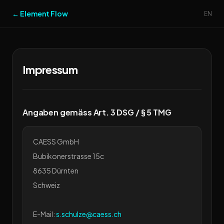
← Element Flow
EN
Impressum
Angaben gemäss Art. 3 DSG / § 5 TMG
CAESS GmbH
Bubikonerstrasse 15c
8635 Dürnten
Schweiz
E-Mail:
s.schulze@caess.ch